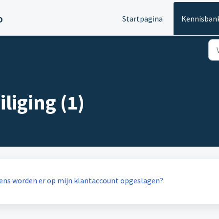
o
Startpagina
Kennisban
liging (1)
vens worden er op mijn klantaccount opgeslagen?