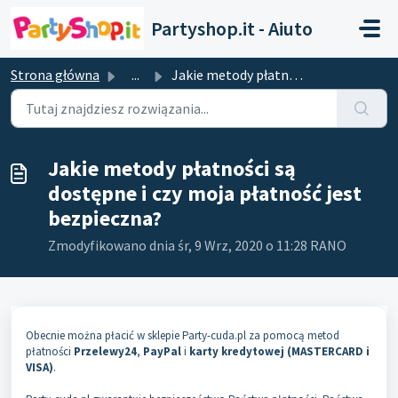
Przejdź do głównej treści
Partyshop.it - Aiuto
Strona główna
...
Jakie metody płatności są dostępne i czy moja płatność je...
Jakie metody płatności są
dostępne i czy moja płatność jest
bezpieczna?
Zmodyfikowano dnia śr, 9 Wrz, 2020 o 11:28 RANO
Obecnie można płacić w sklepie Party-cuda.pl za pomocą metod
płatności
Przelewy24
,
PayPal
i
karty kredytowej (MASTERCARD i
VISA)
.