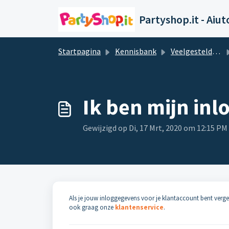
Doorgaan naar hoofdinhoud
Partyshop.it - Aiut
Startpagina
Kennisbank
Veelgestelde vragen en antwoorden
Ik ben mijn in
Gewijzigd op Di, 17 Mrt, 2020 om 12:15 PM
Als je jouw inloggegevens voor je klantaccount bent verge
ook graag onze
klantenservice
.