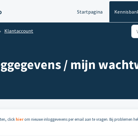
o
Startpagina
Kennisban
Klantaccount
loggegevens / mijn wach
ten, click
hier
om nieuwe inloggevevens per email aan te vragen. Bij problemen hel