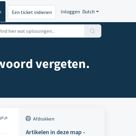
k
Inloggen
Dutch
Een ticket indienen
twoord vergeten.
pt je
Afdrukken
Artikelen in deze map -