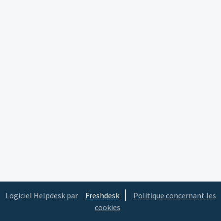
Logiciel Helpdesk par
Freshdesk
Politique concernant les
cookies